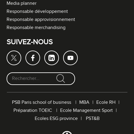
Media planner
Responsable développement
Responsable approvisionnement
Responsable merchandising
SUIVEZ-NOUS
F
o
r
PSB Paris school of business
MBA
Ecole RH
m
Préparation TOEIC
Ecole Management Sport
u
l
Ecoles ESG province
PST&B
a
i