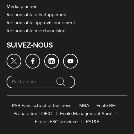
Media planner
Responsable développement
Responsable approvisionnement
Responsable merchandising
SUIVEZ-NOUS
F
o
r
PSB Paris school of business
MBA
Ecole RH
m
Préparation TOEIC
Ecole Management Sport
u
l
Ecoles ESG province
PST&B
a