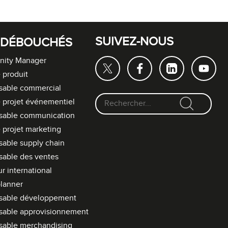
SUIVEZ-NOUS
 DÉBOUCHÉS
ity Manager
 produit
sable commercial
 projet événementiel
F
sable communication
o
 projet marketing
r
able supply chain
m
able des ventes
u
l
r international
a
lanner
i
sable développement
r
sable approvisionnement
e
sable merchandising