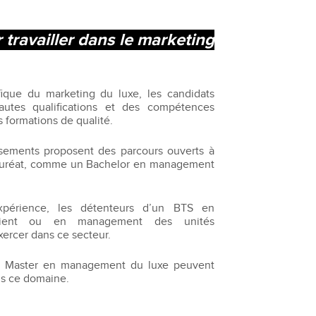
 travailler dans le marketing
fique du marketing du luxe, les candidats
autes qualifications et des compétences
s formations de qualité.
issements proposent des parcours ouverts à
calauréat, comme un Bachelor en management
périence, les détenteurs d’un BTS en
 client ou en management des unités
ercer dans ce secteur.
 d’un Master en management du luxe peuvent
ns ce domaine.