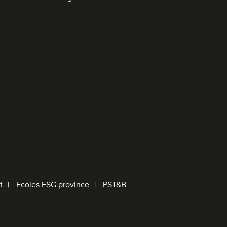
d
e
r
e
c
h
e
r
c
h
e
t
Ecoles ESG province
PST&B