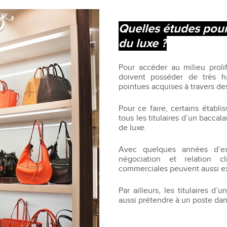
Recruter nos étudiants
Mastère Management des Achats
'ESGCI
Former vos collaborateurs
Mastère Supply Chain et e-Logistique
Quelles études pour
Mastère Marketing du Luxe
du luxe ?
Mastère Business Development
Mastère Marketing Produit :
ts
Pour accéder au milieu proli
Cosmétiques et Bien-être
doivent posséder de très h
Mastère Big Data & Intelligence
pointues acquises à travers de
Artificielle
tent
Pour ce faire, certains établ
é
MBA
tous les titulaires d’un bac
de luxe.
nt
MBA Management et Gestion d'un
Centre de Profit
Avec quelques années d’ex
négociation et relation
commerciales peuvent aussi ex
Par ailleurs, les titulaires
aussi prétendre à un poste da