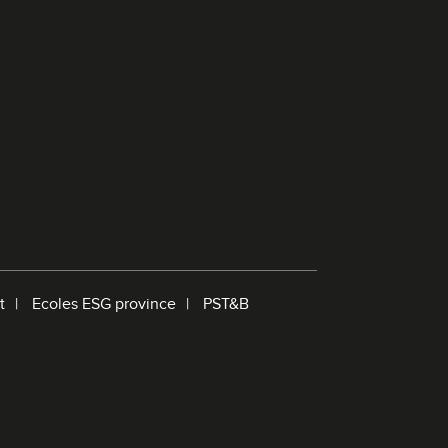
r
e
c
h
e
r
c
h
e
t
Ecoles ESG province
PST&B