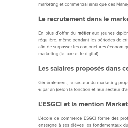
marketing et commercial ainsi que des Mana
Bachelor Commerce Marketing
Le programme International à l
Bachelor Marketing digital
Le recrutement dans le mark
Étudier à l'international
Bachelor Commerce Marketing
Double diplôme
spécialisation International
En plus d’offrir du
métier
aux jeunes diplôm
Projets et voyages
Bachelor Communication, proje
régulière, même pendant les périodes de crise
événementiels et digitaux
Programme Disney
afin de surpasser les conjonctures économiqu
Bachelor Communication
marketing (le luxe et le digital).
Marketing d'influence et Brand Con
Bachelor QSE - Qualité Sécurit
Les salaires proposés dans c
Environnement
Bachelor Luxe – Développeme
Commercial et Marketing
Généralement, le secteur du marketing pro
Bachelor Tourisme
€ par an (selon la fonction et leur secteur 
L’ESGCI et la mention Market
L’école de commerce ESGCI forme des prof
enseigne à ses élèves les fondamentaux du m