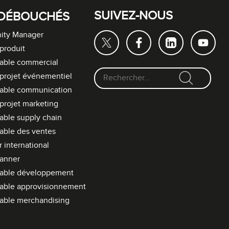
SUIVEZ-NOUS
DÉBOUCHÉS
ty Manager
produit
able commercial
projet événementiel
F
able communication
o
projet marketing
r
ble supply chain
m
able des ventes
u
l
 international
a
lanner
i
able développement
r
able approvisionnement
e
able merchandising
d
e