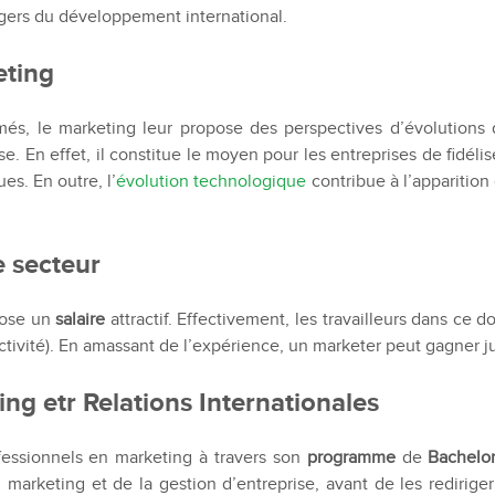
Recruter nos étudiants
Mastère Management des Achats
gers du développement international.
'ESGCI
Former vos collaborateurs
Mastère Supply Chain et e-Logistique
eting
Mastère Marketing du Luxe
Mastère Business Development
és, le marketing leur propose des perspectives d’évolutions
Mastère Marketing Produit :
ts
. En effet, il constitue le moyen pour les entreprises de fidéli
Cosmétiques et Bien-être
es. En outre, l’
évolution technologique
contribue à l’apparitio
Mastère Big Data & Intelligence
Artificielle
tent
é
MBA
e secteur
nt
MBA Management et Gestion d'un
pose un
salaire
attractif. Effectivement, les travailleurs dans c
Centre de Profit
d’activité). En amassant de l’expérience, un marketer peut gagner
ing etr Relations Internationales
essionnels en marketing à travers son
programme
de
Bachelor
arketing et de la gestion d’entreprise, avant de les rediriger