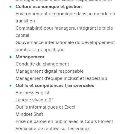
Culture économique et gestion
Retail et distribution responsable
Environnement économique dans un monde en
Management de la RSE
transition
Stratégie de communication durable et responsable
Comptabilité pour managers, intégrant le triple
Communication institutionnelle et globale et
capital
greenwashing
Gouvernance internationale du développement
Search Marketing, e-marketing et éthique des
durable et géopolitique
données
Management
Plaidoyer sur la transition écologique et sociale
Conduite du changement
Stratégie publicitaire omnicanale responsable
Management digital responsable
Stratégie éditoriale et Brand content
Management d'équipe inclusif et leadership
Communication de crise et risques
Outils et compétences transversales
environnementaux
Business English
Manager les équipes internes et externes
Langue vivante 2*
Gestion de projet appliqué au développement
Outils informatiques et Excel
durable
Mindset Shift
Pilotage des équipes externes et des parties
Prise de parole en public avec le Cours Florent
prenantes
Séminaire de rentrée sur les enjeux
Posture managériale : Management d’équipe par le