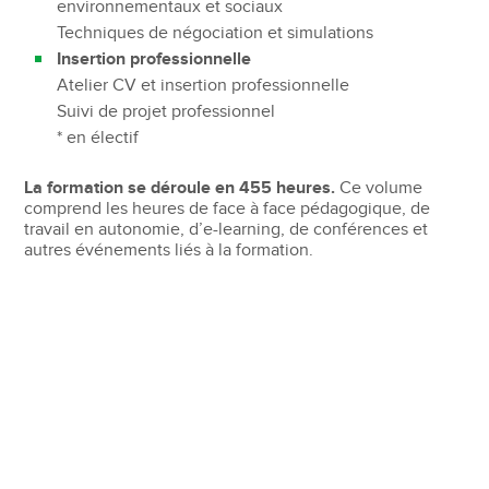
environnementaux et sociaux
théâtre avec le Cours Florent
Techniques de négociation et simulations
Nouveaux modes de management inclusif
Insertion professionnelle
Négociation, éthique et gestion de force de vente
Atelier CV et insertion professionnelle
Outils et compétences transversales
Suivi de projet professionnel
Team Building Cours Florent : prise de parole en
* en électif
public
Atelier insertion professionnelle et personal branding
La formation se déroule en 455 heures.
Ce volume
Excel avancé – tableaux croisés dynamiques
comprend les heures de face à face pédagogique, de
Business English et préparation au TOEIC
travail en autonomie, d’e-learning, de conférences et
autres événements liés à la formation.
Modalités d’évaluation pour l’obtention du titre :
La formation se déroule en 546 heures.