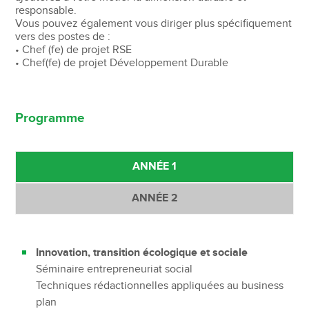
responsable.
Vous pouvez également vous diriger plus spécifiquement
vers des postes de :
• Chef (fe) de projet RSE
• Chef(fe) de projet Développement Durable
Programme
ANNÉE 1
ANNÉE 2
Innovation, transition écologique et sociale
Elaborer un système de veille des marchés de la
Séminaire entrepreneuriat social
transition écologique et sociale
Techniques rédactionnelles appliquées au business
Etudes de marché de la transition écologique et
plan
sociale et plan de veille