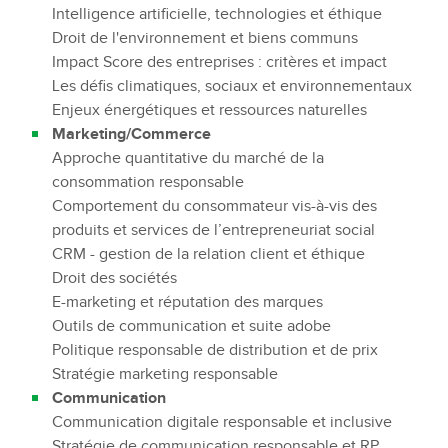
Intelligence artificielle, technologies et éthique
Psycho-sociologie du comportement du
Droit de l'environnement et biens communs
consommateur engagé et segmentation marketing
Impact Score des entreprises : critères et impact
Traitement de données et SPSS
Les défis climatiques, sociaux et environnementaux
Projet Design et innovation responsable
Enjeux énergétiques et ressources naturelles
Techniques de prospectives en matière de
Marketing/Commerce
développement durable
Approche quantitative du marché de la
Performance globale des gammes de produits
consommation responsable
Les KPI économiques, sociaux et environnementaux
Comportement du consommateur vis-à-vis des
du chef de produit
produits et services de l’entrepreneuriat social
Performance budgétaire et sociétale et gestion de la
CRM - gestion de la relation client et éthique
relation client
Droit des sociétés
Séminaire Economie circulaire
E-marketing et réputation des marques
Empreinte sociale et environnementale des produits
Outils de communication et suite adobe
Marketing mix et stratégie RSE
Politique responsable de distribution et de prix
Stratégie de marque engagée
Stratégie marketing responsable
Stratégie marketing opérationnelle et stratégie RSE
Communication
Stratégie merchandising et e-merchandising
Communication digitale responsable et inclusive
responsable
Stratégie de communication responsable et RP
Déploiement du marketing mix et business ethics