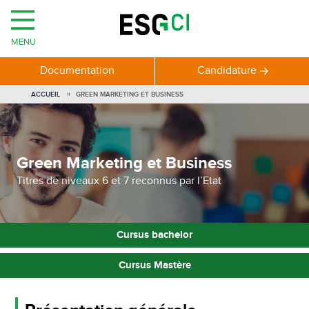
MENU
Documentation
Candidature
VOUS
ACCUEIL
GREEN MARKETING ET BUSINESS
ÊTES
ICI
Green Marketing et Business
Titres de niveaux 6 et 7 reconnus par l’Etat
Cursus bachelor
Cursus Mastère