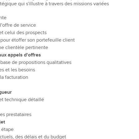
atégique qui s'illustre à travers des missions variées
nte
 l'offre de service
 et celui des prospects
pour étoffer son portefeuille client
ne clientèle pertinente
ux appels d'offres
 base de propositions qualitatives
s et les besoins
 la facturation
igueur
 et technique détaillé
les prestataires
jet
e étape
ctuels, des délais et du budget