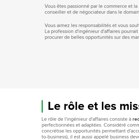
Vous êtes passionné par le commerce et la s
Bachelor Commerce Marketing
Le programme International à l
conseiller et de négociateur dans le domain
Bachelor Marketing digital
Étudier à l'international
Bachelor Commerce Marketing
Vous aimez les responsabilités et vous souha
Double diplôme
La profession d'ingénieur d'affaires pourrai
spécialisation International
procurer de belles opportunités sur des ma
Projets et voyages
Bachelor Communication, proje
événementiels et digitaux
Programme Disney
Bachelor Communication
Marketing d'influence et Brand Con
Bachelor QSE - Qualité Sécurit
Environnement
Bachelor Luxe – Développeme
Commercial et Marketing
Bachelor Tourisme
Le rôle et les mi
Le rôle de l'ingénieur d'affaires consiste à
rec
perfectionnées et adaptées. Considéré comme u
concrétise les opportunités permettant d'accro
to-business), il est aussi appelé business d