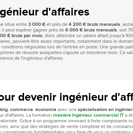
ngénieur d'affaires
e situe entre
3 000 €
et près de
4 200 € bruts mensuels
, aut
, il peut espérer gagner près de
6 000 € bruts mensuels
, soit 7
00 € bruts par mois
, donc atteindre un salaire allant jusqu'à 10
affaires, peuvent être assez importants, notamment dans le doma
 des conditions négociées lors de l'entrée en poste. Une grande pa
 primes de réussite auxquelles s'ajoute un treizième mois. Ce sa
rience de l'ingénieur d'affaires.
ur devenir ingénieur d'aff
ting
,
commerce
,
économie
avec une
spécialisation en ingénie
r d'affaires. La formation
mastère Ingénieur commercial IT
a ét
s valorisée. Grâce à un programme innovant à forte composante n
es, ainsi que des stratégies de vente complexe et de croissance.
connaissances fondamentales pour faire de vous un ingénieur d'