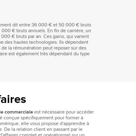
rement dit entre 36 000 € et 50 000 € bruts
0 000 € bruts annuels. En fin de carrière, un
0 000 € bruts par an. Ces gains, qui varient
ine des hautes technologies. Ils dépendent
rt de la rémunération peut reposer sur des
laire est également très dépendant du type
aires
rie commerciale
est nécessaire pour accéder
é conçue spécifiquement pour former à
umérique, elle vous propose d'apprendre à
 De la relation client en passant par le
affaires complet et opérationnel sur un