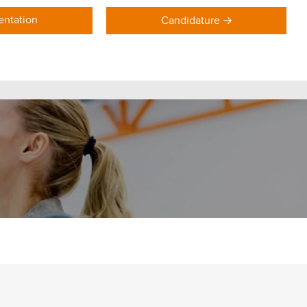
ntation
Candidature
DOMAINES DE FORMATION
Formations Marketing
Formations Commerce
Formations Communication
Formations Achat Logistique