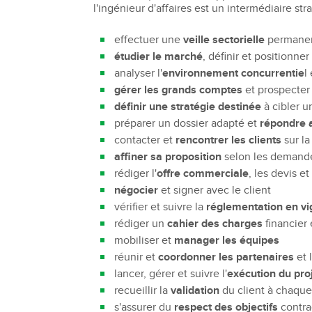
l'ingénieur d'affaires est un intermédiaire str
effectuer une
veille sectorielle
permane
étudier le marché
, définir et positionner
analyser l'
environnement concurrentie
l
gérer les grands comptes
et prospecter 
définir une stratégie destinée
à cibler u
préparer un dossier adapté et
répondre a
contacter et
rencontrer les clients
sur la
affiner sa proposition
selon les demande
rédiger l'
offre commerciale
, les devis et
négocier
et signer avec le client
vérifier et suivre la
réglementation en v
rédiger un
cahier des charges
financier
mobiliser et
manager les équipes
réunir et
coordonner les partenaires
et 
lancer, gérer et suivre l'
exécution du pro
recueillir la
validation
du client à chaqu
s'assurer du
respect des objectifs
contra