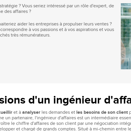
Recruter nos étudiants
Mastère Management des Achats
tratégie ? Vous seriez intéressé par un rôle d'expert, de
'ESGCI
Former vos collaborateurs
Mastère Supply Chain et e-Logistique
e des affaires ?
Mastère Marketing du Luxe
iteriez aider les entreprises à propulser leurs ventes ?
Mastère Business Development
t correspondre à vos passions et à vos aspirations et vous
Mastère Marketing Produit :
rchés très rémunérateurs.
ts
Cosmétiques et Bien-être
Mastère Big Data & Intelligence
Artificielle
tent
é
MBA
nt
MBA Management et Gestion d'un
Centre de Profit
ssions d'un ingénieur d'aff
ueillir
et à
analyser
les demandes et
les besoins de son client
p
n partenaire, l'ingénieur d'affaires est un intermédiaire essentie
ître le chiffre d'affaires de son client par une négociation intég
evelopper et chargé de grands comptes. Situé à mi-chemin entre 