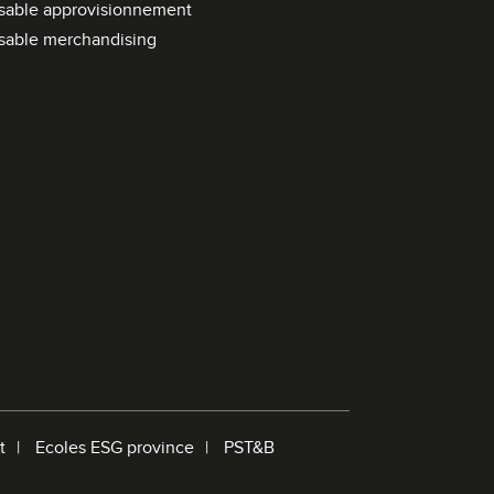
sable approvisionnement
e
sable merchandising
d
e
r
e
c
h
e
r
c
h
e
t
Ecoles ESG province
PST&B