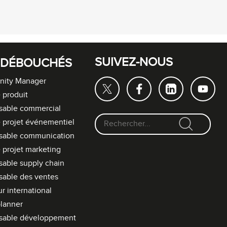
SUIVEZ-NOUS
 DÉBOUCHÉS
ity Manager
 produit
sable commercial
 projet événementiel
F
sable communication
o
 projet marketing
r
able supply chain
m
able des ventes
u
l
r international
a
lanner
i
sable développement
r