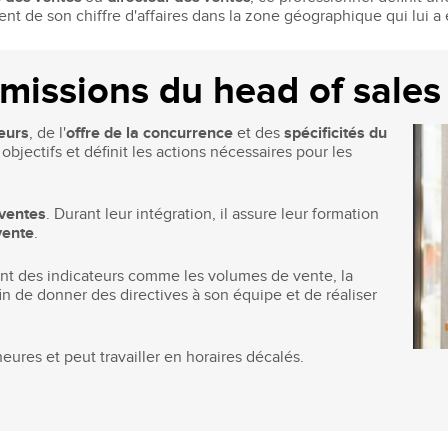
Recruter nos étudiants
Mastère Management des Achats
t de son chiffre d'affaires dans la zone géographique qui lui a 
'ESGCI
Former vos collaborateurs
Mastère Supply Chain et e-Logistique
Mastère Marketing du Luxe
missions du head of sales
Mastère Business Development
Mastère Marketing Produit :
ts
eurs
, de l'
offre de la concurrence
et des
spécificités du
Cosmétiques et Bien-être
objectifs et définit les actions nécessaires pour les
Mastère Big Data & Intelligence
Artificielle
tent
 ventes
. Durant leur intégration, il assure leur formation
é
MBA
vente
.
nt
MBA Management et Gestion d'un
nt des indicateurs comme les volumes de vente, la
Centre de Profit
fin de donner des directives à son équipe et de réaliser
eures et peut travailler en horaires décalés.