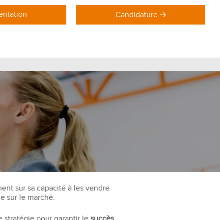
ntation
Candidature
DOMAINES DE FORMATION
Formations Marketing
Formations Commerce
Formations Communication
Formations Achat Logistique
ent sur sa capacité à les vendre
e sur le marché.
e stratégie pour garantir le
succès