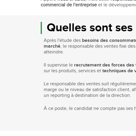
commercial de l'entreprise
et le développemen
Bachelor Commerce Marketing
Le programme International à l
Bachelor Marketing digital
Étudier à l'international
Quelles sont ses 
Bachelor Commerce Marketing
Double diplôme
spécialisation International
Projets et voyages
Bachelor Communication, proje
Après l'étude des
besoins des consommat
événementiels et digitaux
Programme Disney
marché
, le responsable des ventes fixe des 
atteindre.
Bachelor Communication
Marketing d'influence et Brand Con
Il supervise le
recrutement des forces des
Bachelor QSE - Qualité Sécurit
sur les produits, services et
techniques de 
Environnement
Bachelor Luxe – Développeme
Le responsable des ventes suit régulièreme
Commercial et Marketing
marge ou le niveau de satisfaction client, a
Bachelor Tourisme
un reporting à destination de la direction.
À ce poste, le candidat ne compte pas ses h