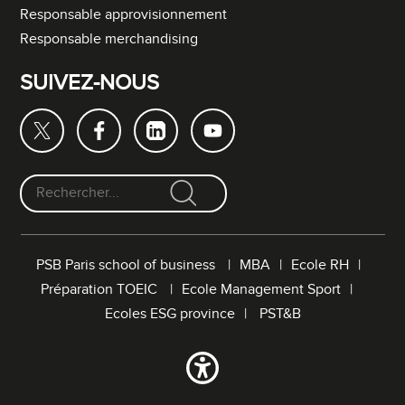
Responsable approvisionnement
Responsable merchandising
SUIVEZ-NOUS
F
o
r
PSB Paris school of business
MBA
Ecole RH
m
Préparation TOEIC
Ecole Management Sport
u
l
Ecoles ESG province
PST&B
a
i
r
e