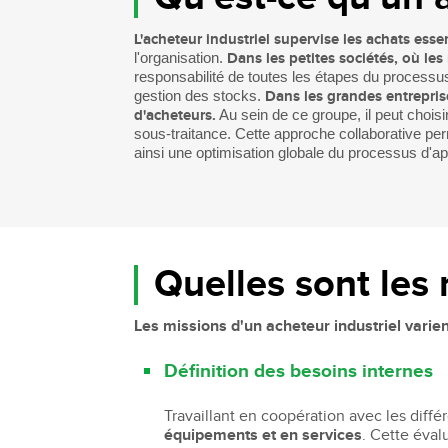
Bachelor Commerce Marketing
Le programme International à l
L'acheteur industriel supervise les achats ess
Bachelor Marketing digital
l'organisation.
Dans les petites sociétés, où le
Étudier à l'international
responsabilité de toutes les étapes du processus d
Bachelor Commerce Marketing
Double diplôme
gestion des stocks.
Dans les grandes entrepris
spécialisation International
d'acheteurs.
Au sein de ce groupe, il peut chois
Projets et voyages
Bachelor Communication, proje
sous-traitance. Cette approche collaborative pe
événementiels et digitaux
Programme Disney
ainsi une optimisation globale du processus d'a
Bachelor Communication
Marketing d'influence et Brand Con
Bachelor QSE - Qualité Sécurit
Environnement
Bachelor Luxe – Développeme
Quelles sont les 
Commercial et Marketing
Bachelor Tourisme
Les missions d'un acheteur industriel varient
Définition des besoins internes
Travaillant en coopération avec les diff
équipements et en services
. Cette éval