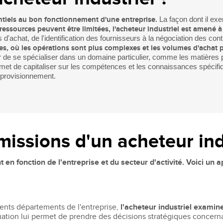
Recruter nos étudiants
Mastère Management des Achats
'ESGCI
Former vos collaborateurs
Mastère Supply Chain et e-Logistique
entiels au bon fonctionnement d'une entreprise.
La façon dont il exe
s ressources peuvent être limitées, l'acheteur industriel est amené
Mastère Marketing du Luxe
'achat, de l'identification des fournisseurs à la négociation des contr
Mastère Business Development
es, où les opérations sont plus complexes et les volumes d'achat p
ir de se spécialiser dans un domaine particulier, comme les matières
Mastère Marketing Produit :
ts
rmet de capitaliser sur les compétences et les connaissances spécif
Cosmétiques et Bien-être
pprovisionnement.
Mastère Big Data & Intelligence
Artificielle
tent
é
MBA
nt
missions d'un acheteur ind
MBA Management et Gestion d'un
Centre de Profit
 en fonction de l'entreprise et du secteur d'activité. Voici un 
érents départements de l'entreprise,
l'acheteur industriel examin
uation lui permet de prendre des décisions stratégiques concerna