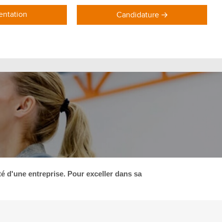
ntation
Candidature
DOMAINES DE FORMATION
Formations Marketing
Formations Commerce
Formations Communication
Formations Achat Logistique
ité d'une entreprise. Pour exceller dans sa