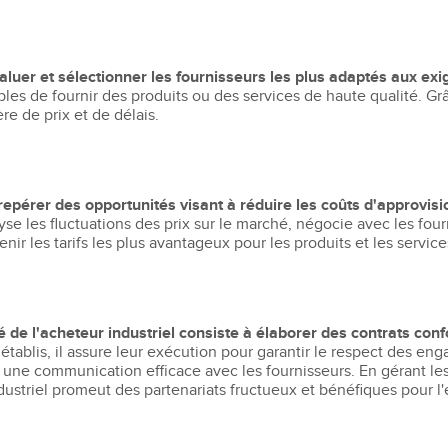
valuer et sélectionner les fournisseurs les plus adaptés aux exi
bles de fournir des produits ou des services de haute qualité. Gr
e de prix et de délais.
 repérer des opportunités visant à réduire les coûts d'approv
nalyse les fluctuations des prix sur le marché, négocie avec les fo
tenir les tarifs les plus avantageux pour les produits et les servic
té de l'acheteur industriel consiste à élaborer des contrats con
 établis, il assure leur exécution pour garantir le respect des 
 une communication efficace avec les fournisseurs. En gérant le
ndustriel promeut des partenariats fructueux et bénéfiques pour l'