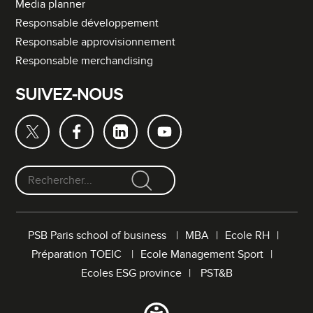
Media planner
Responsable développement
Responsable approvisionnement
Responsable merchandising
SUIVEZ-NOUS
F
o
r
PSB Paris school of business
MBA
Ecole RH
m
Préparation TOEIC
Ecole Management Sport
u
l
Ecoles ESG province
PST&B
a
i