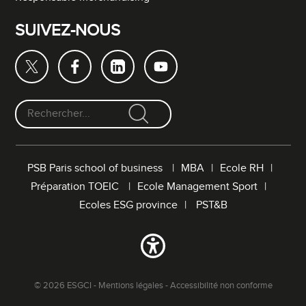
SUIVEZ-NOUS
F
o
r
PSB Paris school of business
MBA
Ecole RH
m
Préparation TOEIC
Ecole Management Sport
u
l
Ecoles ESG province
PST&B
a
i
r
e
d
© 2026 ESGCI -
Mentions légales
-
Accessibilité non conforme
e