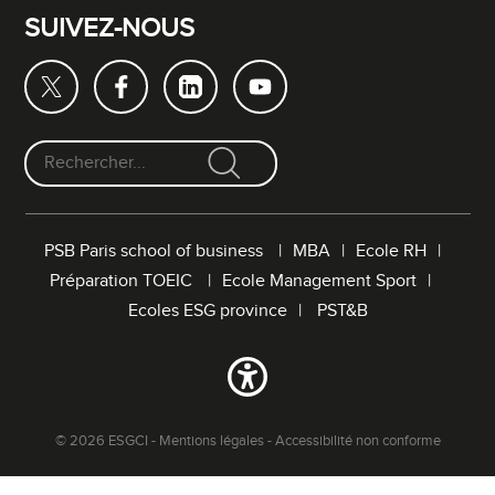
SUIVEZ-NOUS
F
o
r
PSB Paris school of business
MBA
Ecole RH
m
Préparation TOEIC
Ecole Management Sport
u
l
Ecoles ESG province
PST&B
a
i
r
e
d
© 2026 ESGCI -
Mentions légales
-
Accessibilité non conforme
e
r