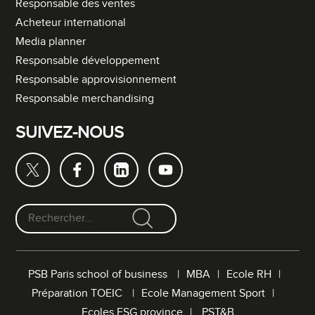
Responsable des ventes
Acheteur international
Media planner
Responsable développement
Responsable approvisionnement
Responsable merchandising
SUIVEZ-NOUS
F
o
r
PSB Paris school of business
MBA
Ecole RH
m
Préparation TOEIC
Ecole Management Sport
u
l
Ecoles ESG province
PST&B