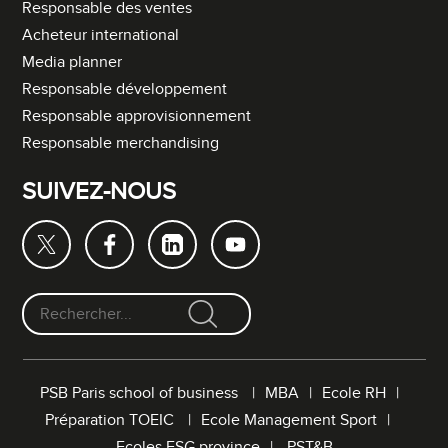
Responsable des ventes
Acheteur international
Media planner
Responsable développement
Responsable approvisionnement
Responsable merchandising
SUIVEZ-NOUS
F
o
r
PSB Paris school of business
MBA
Ecole RH
m
Préparation TOEIC
Ecole Management Sport
u
l
Ecoles ESG province
PST&B