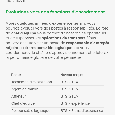
multimodal.
Évolutions vers des fonctions d'encadrement
Après quelques années d'expérience terrain, vous
pourrez évoluer vers des postes à responsabilités. Le rôle
de
chef d'équipe
vous permet d'encadrer les opérateurs
et de superviser les
opérations de transport
. Vous
pouvez ensuite viser un poste de
responsable d'entrepôt
adjoint
ou de
responsable logistique
, où vous
coordonnerez la chaîne d'approvisionnement et piloterez
la performance globale de votre périmètre.
Poste
Niveau requis
Se
Technicien d'exploitation
BTS GTLA
T
Agent de transit
BTS GTLA
C
Affréteur
BTS GTLA
T
Chef d'équipe
BTS + expérience
L
Responsable logistique
BTS + 5 ans d'expérience
I