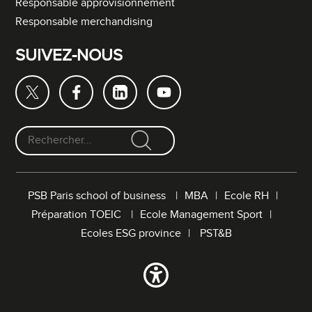
Responsable approvisionnement
Responsable merchandising
SUIVEZ-NOUS
F
o
r
PSB Paris school of business
MBA
Ecole RH
m
Préparation TOEIC
Ecole Management Sport
u
l
Ecoles ESG province
PST&B
a
i
r
e