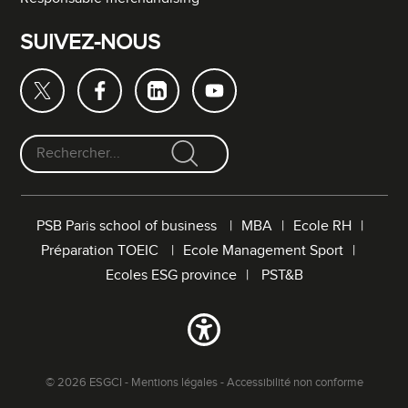
SUIVEZ-NOUS
F
o
r
PSB Paris school of business
MBA
Ecole RH
m
Préparation TOEIC
Ecole Management Sport
u
l
Ecoles ESG province
PST&B
a
i
r
e
d
© 2026 ESGCI -
Mentions légales
-
Accessibilité non conforme
e