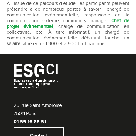
À l’issue de ce parcours d’étude, les participants peuvent
prétendre à de nombreux postes à savoir : chargé de
communication évènementielle, responsable de la
communication externe, community manager,
chef de
projet évènementiel
, chargé de communication en
collectivité, etc. À titre informatif, un chargé de
communication évènementielle débutant touche un
salaire
situé entre 1 900 et 2 500 brut par mois.
25, rue Saint Ambroise
75011 Paris
01 59 16 85 51
Contact