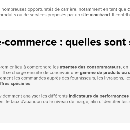
Recruter nos étudiants
Mastère Management des Achats
'ESGCI
Former vos collaborateurs
de nombreuses opportunités de carrière, notamment en tant que
c
Mastère Supply Chain et e-Logistique
e produits ou de services proposés par un
site marchand
. Il contri
Mastère Marketing du Luxe
Mastère Business Development
Mastère Marketing Produit :
ts
e-commerce : quelles sont
Cosmétiques et Bien-être
Mastère Big Data & Intelligence
Artificielle
tent
é
MBA
remier lieu à comprendre les
attentes des consommateurs
, en
x. Il se charge ensuite de concevoir une
gamme de produits ou d
nt
galement les commandes auprès des fournisseurs, les livraisons, l
MBA Management et Gestion d'un
ffres spéciales
.
Centre de Profit
videmment analyser les différents
indicateurs de performances
 le taux d'abandon ou le niveau de marge, afin d'identifier les a