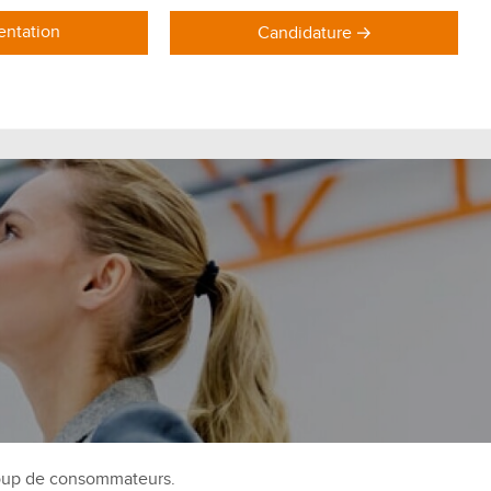
ntation
Candidature
DOMAINES DE FORMATION
Formations Marketing
Formations Commerce
Formations Communication
Formations Achat Logistique
oup de consommateurs.