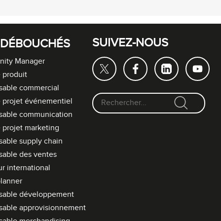
SUIVEZ-NOUS
 DÉBOUCHÉS
ity Manager
 produit
sable commercial
 projet événementiel
F
sable communication
o
 projet marketing
r
able supply chain
m
able des ventes
u
l
r international
a
lanner
i
sable développement
r
sable approvisionnement
e