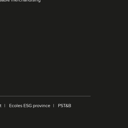
sable merchandising
d
e
r
e
c
h
e
r
c
h
e
t
Ecoles ESG province
PST&B