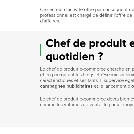
Bachelor Commerce Marketing
Le programme International à l
Ce secteur d'activité offre par conséquent 
professionnel est chargé de définir l'offre d
Bachelor Marketing digital
Étudier à l'international
d'affaires.
Bachelor Commerce Marketing
Double diplôme
spécialisation International
Projets et voyages
Bachelor Communication, proje
Chef de produit 
événementiels et digitaux
Programme Disney
quotidien ?
Bachelor Communication
Marketing d'influence et Brand Con
Bachelor QSE - Qualité Sécurit
Le chef de produit e-commerce cherche en p
Environnement
et en parcourant les blogs et réseaux sociau
Bachelor Luxe – Développeme
caractéristiques et ses tarifs. Il supervise é
Commercial et Marketing
campagnes publicitaires
et le lancement d'
o
Bachelor Tourisme
Le chef de produit e-commerce devra bien é
comme les volumes de vente, le panier moyen,