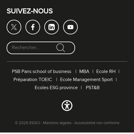
SUIVEZ-NOUS
F
o
r
PSB Paris school of business
MBA
Ecole RH
m
Préparation TOEIC
Ecole Management Sport
u
l
Ecoles ESG province
PST&B
a
i
r
e
d
© 2026 ESGCI -
Mentions légales
-
Accessibilité non conforme
e