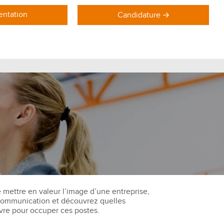
ntation
Candidature
DOMAINES DE FORMATION
Formations Marketing
Formations Commerce
Formations Communication
Formations Achat Logistique
mettre en valeur l’image d’une entreprise,
a communication et découvrez quelles
vre pour occuper ces postes.