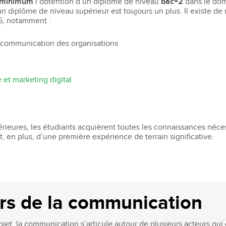
minimum
l’obtention d’un diplôme de niveau
bac+2
dans le do
’un diplôme de niveau supérieur est toujours un plus. Il existe
5, notamment :
 communication des organisations
et marketing digital
rieures, les étudiants acquièrent toutes les connaissances néces
nt, en plus, d’une première expérience de terrain significative.
ers de la communication
ojet, la communication s’articule autour de plusieurs acteurs qu