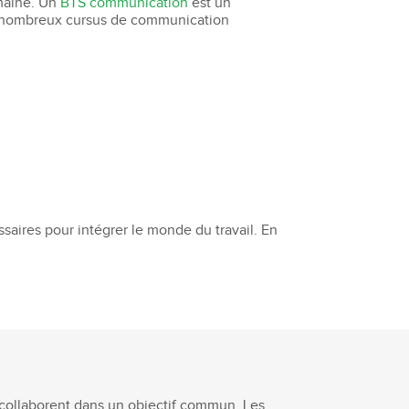
maine. Un
BTS communication
est un
 de nombreux cursus de communication
saires pour intégrer le monde du travail. En
i collaborent dans un objectif commun. Les