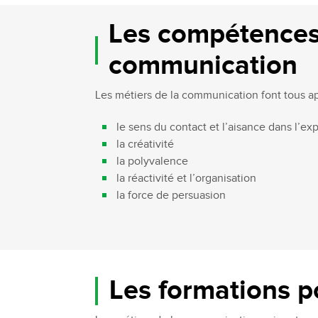
Bachelor Commerce Marketing
Le programme International à l
Les compétences 
Bachelor Marketing digital
Étudier à l'international
communication
Bachelor Commerce Marketing
Double diplôme
spécialisation International
Projets et voyages
Bachelor Communication, proje
Les métiers de la communication font tous ap
événementiels et digitaux
Programme Disney
Bachelor Communication
le sens du contact et l’aisance dans l’e
Marketing d'influence et Brand Con
la créativité
Bachelor QSE - Qualité Sécurit
la polyvalence
Environnement
la réactivité et l’organisation
Bachelor Luxe – Développeme
la force de persuasion
Commercial et Marketing
Bachelor Tourisme
Les formations p