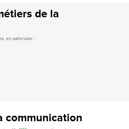
étiers de la
, en particulier :
la communication