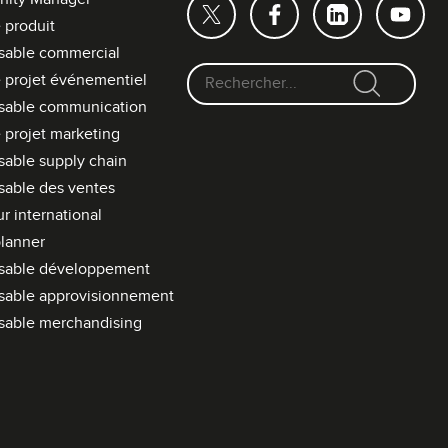
 produit
sable commercial
 projet événementiel
F
sable communication
o
 projet marketing
r
able supply chain
m
able des ventes
u
l
r international
a
lanner
i
sable développement
r
sable approvisionnement
e
sable merchandising
d
e
r
e
c