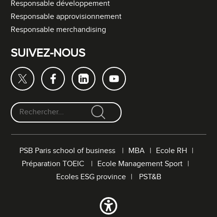
Responsable développement
Responsable approvisionnement
Responsable merchandising
SUIVEZ-NOUS
F
o
r
PSB Paris school of business
MBA
Ecole RH
m
Préparation TOEIC
Ecole Management Sport
u
l
Ecoles ESG province
PST&B
a
i
r