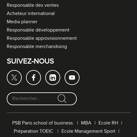
Responsable des ventes
Acheteur international
Media planner
Responsable développement
Responsable approvisionnement
Responsable merchandising
SUIVEZ-NOUS
F
o
r
PSB Paris school of business
MBA
Ecole RH
m
Préparation TOEIC
Ecole Management Sport
u