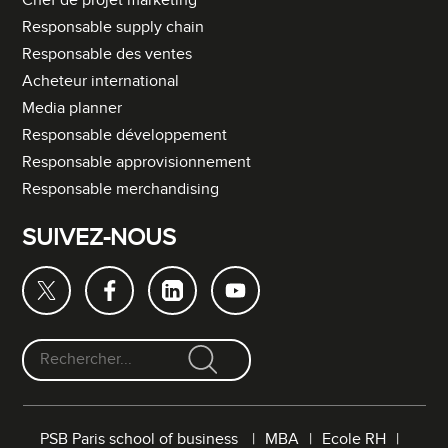
Chef de projet marketing
Responsable supply chain
Responsable des ventes
Acheteur international
Media planner
Responsable développement
Responsable approvisionnement
Responsable merchandising
SUIVEZ-NOUS
F
o
r
PSB Paris school of business
MBA
Ecole RH
m