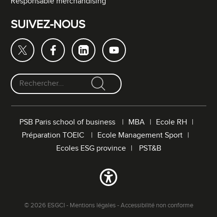
Responsable merchandising
SUIVEZ-NOUS
F
o
r
PSB Paris school of business
MBA
Ecole RH
m
Préparation TOEIC
Ecole Management Sport
u
l
Ecoles ESG province
PST&B
a
i
r
e
d
© 2026 ESGCI -
Mentions légales
-
Accessibilité non conforme
e