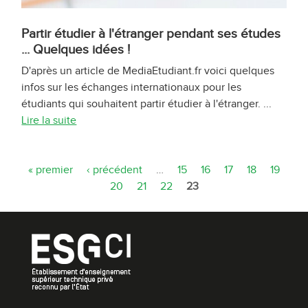
Partir étudier à l'étranger pendant ses études
... Quelques idées !
D'après un article de MediaEtudiant.fr voici quelques
infos sur les échanges internationaux pour les
étudiants qui souhaitent partir étudier à l'étranger. ...
Lire la suite
P
« premier
‹ précédent
…
15
16
17
18
19
20
21
22
23
a
g
e
s